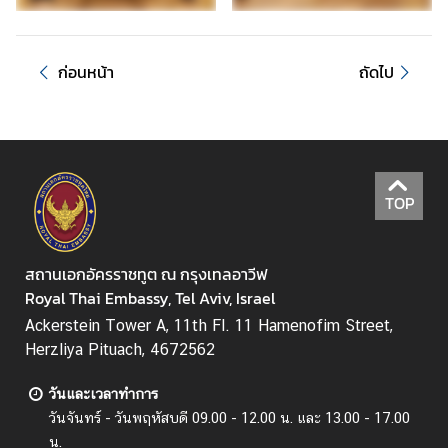
ศ
ไ
ท
ก่อนหน้า
ถัดไป
ย
ธุ
ร
กิ
TOP
จ
สถานเอกอัครราชทูต ณ กรุงเทลอาวีฟ
ข้
Royal Thai Embassy, Tel Aviv, Israel
อ
Ackerstein Tower A, 11th Fl. 11 Hamenofim Street,
มู
Herzliya Pituach, 4672562
ล
สำ
วันและเวลาทำการ
ห
วันจันทร์ - วันพฤหัสบดี 09.00 - 12.00 น. และ 13.00 - 17.00
รั
น.