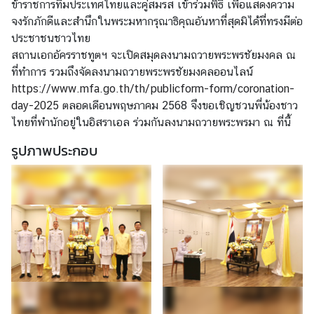
ข้าราชการทีมประเทศไทยและคู่สมรส เข้าร่วมพิธี เพื่อแสดงความ
า
จงรักภักดีและสำนึกในพระมหากรุณาธิคุณอันหาที่สุดมิได้ที่ทรงมีต่อ
ว
ประชาชนชาวไทย
สถานเอกอัครราชทูตฯ จะเปิดสมุดลงนามถวายพระพรชัยมงคล ณ
ก
ที่ทำการ รวมถึงจัดลงนามถวายพระพรชัยมงคลออนไลน์
า
https://www.mfa.go.th/th/publicform-form/coronation-
ร
day-2025
ตลอดเดือนพฤษภาคม 2568 จึงขอเชิญชวนพี่น้องชาว
ท่
ไทยที่พำนักอยู่ในอิสราเอล ร่วมกันลงนามถวายพระพรมา ณ ที่นี้
อ
รูปภาพประกอบ
ง
เ
ที่
ย
ว
ป
ร
ะ
เ
ท