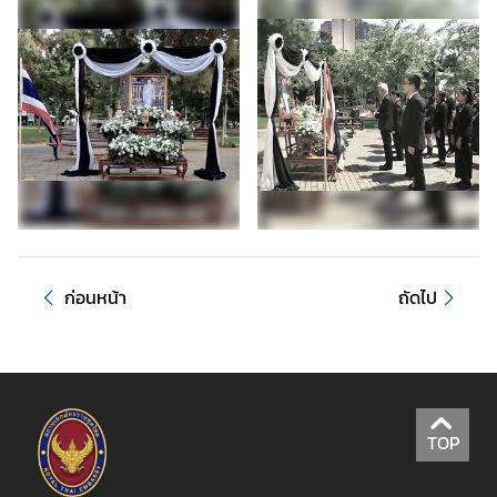
บ
ค
น
ไ
ท
ย
ข้
อ
มู
ล
ก่อนหน้า
ถัดไป
ง
า
น
ก
ง
TOP
สุ
ล