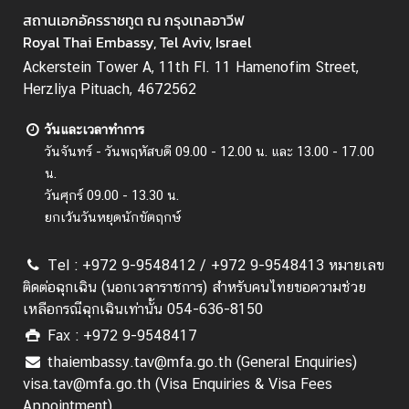
สถานเอกอัครราชทูต ณ กรุงเทลอาวีฟ
ก
Royal Thai Embassy, Tel Aviv, Israel
ร
Ackerstein Tower A, 11th Fl. 11 Hamenofim Street,
ะ
Herzliya Pituach, 4672562
ท
ร
วันและเวลาทำการ
ว
วันจันทร์ - วันพฤหัสบดี 09.00 - 12.00 น. และ 13.00 - 17.00
ง
น.
ก
วันศุกร์ 09.00 - 13.30 น.
า
ยกเว้นวันหยุดนักขัตฤกษ์
ร
ต่
Tel : +972 9-9548412 / +972 9-9548413 หมายเลข
า
ติดต่อฉุกเฉิน (นอกเวลาราชการ) สำหรับคนไทยขอความช่วย
ง
เหลือกรณีฉุกเฉินเท่านั้น 054-636-8150
ป
Fax : +972 9-9548417
ร
thaiembassy.tav@mfa.go.th (General Enquiries)
ะ
visa.tav@mfa.go.th (Visa Enquiries & Visa Fees
เ
Appointment)