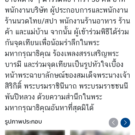
ศ
พนักงานบริษัท ผู้ประกอบการและพนักงาน
ไ
ท
ร้านนวดไทย/สปา พนักงานร้านอาหาร ร้าน
ย
ค้า และแม่บ้าน จากนั้น ผู้เข้าร่วมพิธีได้ร่วม
กันจุดเทียนเพื่อน้อมรำลึกในพระ
ธุ
ร
มหากรุณาธิคุณ ร้องเพลงสรรเสริญพระ
กิ
บารมี และร่วมจุดเทียนเป็นรูปหัวใจเบื้อง
จ
หน้าพระฉายาลักษณ์ของสมเด็จพระนางเจ้า
สิริกิติ์ พระบรมราชินีนาถ พระบรมราชชนนี
ข้
อ
พันปีหลวง ด้วยความสำนึกในพระ
มู
มหากรุณาธิคุณอันหาที่สุดมิได้
ล
สำ
รูปภาพประกอบ
ห
รั