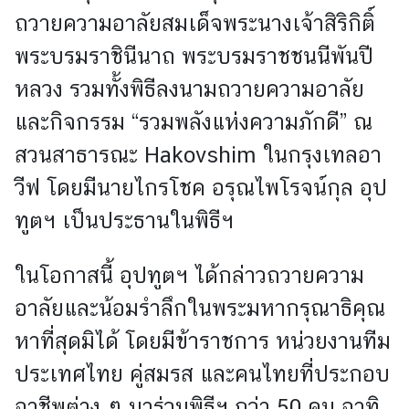
า
ถวายความอาลัยสมเด็จพระนางเจ้าสิริกิติ์
ว
พระบรมราชินีนาถ พระบรมราชชนนีพันปี
หลวง รวมทั้งพิธีลงนามถวายความอาลัย
ก
า
และกิจกรรม “รวมพลังแห่งความภักดี” ณ
ร
สวนสาธารณะ Hakovshim ในกรุงเทลอา
ท่
อ
วีฟ โดยมีนายไกรโชค อรุณไพโรจน์กุล อุป
ง
ทูตฯ เป็นประธานในพิธีฯ
เ
ที่
ย
ในโอกาสนี้ อุปทูตฯ ได้กล่าวถวายความ
ว
อาลัยและน้อมรำลึกในพระมหากรุณาธิคุณ
ป
ร
หาที่สุดมิได้ โดยมีข้าราชการ หน่วยงานทีม
ะ
ประเทศไทย คู่สมรส และคนไทยที่ประกอบ
เ
ท
อาชีพต่าง ๆ มาร่วมพิธีฯ กว่า 50 คน อาทิ