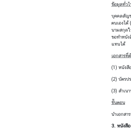
ศ
ข้อมูลทั่ว
ไ
บุคคลสัญช
ท
ตนเองได้ 
ย
นามสกุลใน
ขอทำหนังสื
ธุ
แทนได้
ร
เอกสารที่ต
กิ
จ
(1) หนังส
(2) บัตรป
ข้
อ
(3) สำเนา
มู
ขั้นตอน
ล
สำ
นำเอกสารข้
ห
รั
3.
หนังสื