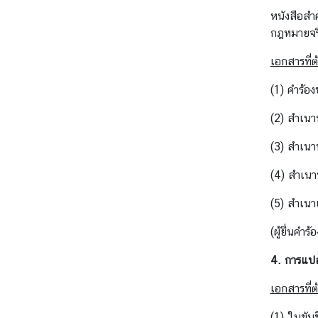
บ
หนังสือสำค
ค
กฎหมายจริ
น
ไ
เอกสารที่ต
ท
ย
(1) คำร้อ
(2) สำเนา
ข้
(3) สำเนา
อ
มู
(4) สำเนา
ล
ง
(5) สำเนา
า
(ผู้ยื่นคำร
น
ก
4. การแปล
ง
สุ
เอกสารที่ต
ล
(1) ใบขับข