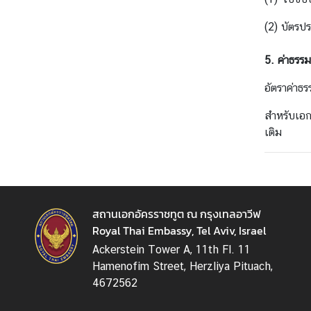
(2) บัตรป
ก
ร
5. ค่าธรร
ะ
ท
อัตราค่าธ
ร
ว
สำหรับเอก
ง
เติม
ก
า
ร
ต่
สถานเอกอัครราชทูต ณ กรุงเทลอาวีฟ
า
Royal Thai Embassy, Tel Aviv, Israel
ง
ป
Ackerstein Tower A, 11th Fl. 11
ร
Hamenofim Street, Herzliya Pituach,
ะ
4672562
เ