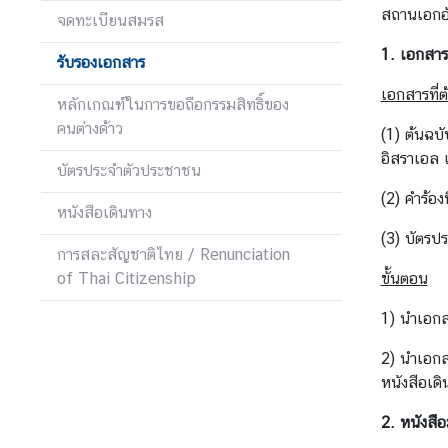
า
สถานเอกอั
จดทะเบียนสมรส
ว
1.
เอกสาร
รับรองเอกสาร
เอกสารที่ต
ก
หลักเกณฑ์ในการขอถือกรรมสิทธิ์ของ
า
คนต่างด้าว
(1) ต้นฉบ
ร
อิสราเอล 
ท่
บัตรประจำตัวประชาชน
อ
(2) คำร้อง
หนังสือเดินทาง
ง
(3) บัตรปร
เ
การสละสัญชาติไทย / Renunciation
ที่
of Thai Citizenship
ขั้นตอน
ย
ว
1) นำเอกส
ป
2) นำเอกส
ร
หนังสือเด
ะ
เ
2. หนังส
ท