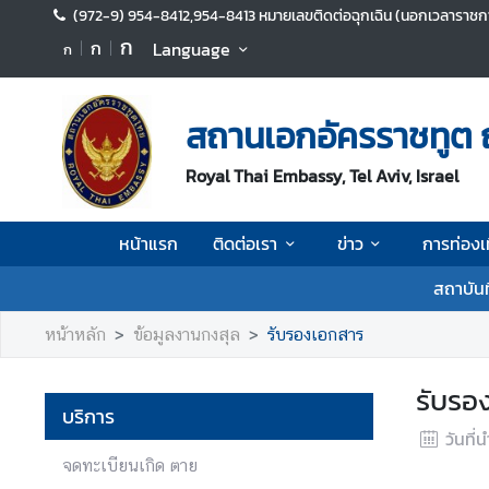
(972-9) 954-8412,954-8413 หมายเลขติดต่อฉุกเฉิน (นอกเวลาราชกา
ก
ก
Language
ก
ห
น้
สถานเอกอัครราชทูต 
า
แ
Royal Thai Embassy, Tel Aviv, Israel
ร
ก
หน้าแรก
ติดต่อเรา
ข่าว
การท่องเ
ติ
ด
สถาบัน
ต่
อ
หน้าหลัก
ข้อมูลงานกงสุล
รับรองเอกสาร
เ
ร
รับรอ
า
บริการ
วันที่
จดทะเบียนเกิด ตาย
ข่